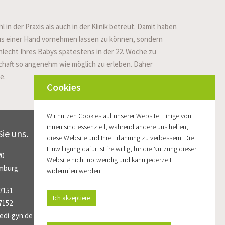
n der Praxis als auch in der Klinik betreut. Damit haben
us einer Hand vornehmen lassen zu können, sondern
hlecht Ihres Babys spätestens in der 22. Woche zu
schaft so angenehm wie möglich zu erleben. Daher
e.
Cookies
Wir nutzen Cookies auf unserer Website. Einige von
ihnen sind essenziell, während andere uns helfen,
ie uns.
Öffnungszeiten
diese Website und Ihre Erfahrung zu verbessern. Die
Einwilligung dafür ist freiwillig, für die Nutzung dieser
20
Montag 8 – 12 & 13 – 18 Uhr
Website nicht notwendig und kann jederzeit
mburg
Dienstag 8 – 12 & 13 – 18 Uhr
widerrufen werden.
Mittwoch 8 – 14 Uhr
27151
Donnerstag 8 – 12 Uhr
Ich akzeptiere
7152
Freitag 8 – 14 Uhr
di-gyn.de