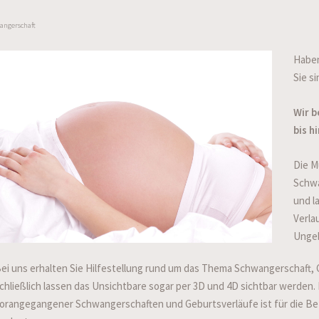
angerschaft
Haben
Sie s
Wir b
bis h
Die M
Schwa
und l
Verla
Ungeb
ei uns erhalten Sie Hilfestellung rund um das Thema Schwangerschaft, G
chließlich lassen das Unsichtbare sogar per 3D und 4D sichtbar werden. 
orangegangener Schwangerschaften und Geburtsverläufe ist für die B