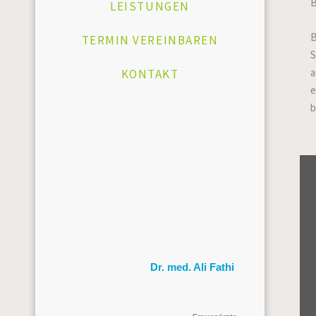
B
LEISTUNGEN
B
TERMIN VEREINBAREN
S
a
KONTAKT
e
b
Dr. med. Ali Fathi